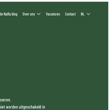
de NaRa blog
Over ons
Vacatures
Contact
NL
yseren.
niet worden uitgeschakeld in